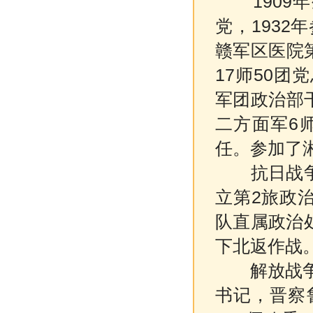
190
党，193
赣军区医院
17师50团
军团政治部
二方面军6
任。参加了
抗日战争时
立第2旅政
队直属政治
下北返作战
解放战争时
书记，晋察鲁