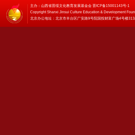
主办：山西省晋绥文化教育发展基金会 晋ICP备15001143号-1
Copyright Shanxi Jinsui Culture Education & Development Foun
北京办公地址：北京市丰台区广安路9号院国投财富广场4号楼313/314 邮编：1