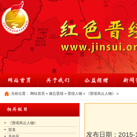
当前位置：
网站首页
»
难忘晋绥
»
晋绥人物
»
《晋绥风云人物》
»
《晋绥风云人物》
贺龙
发布日期：
2015-
关向应