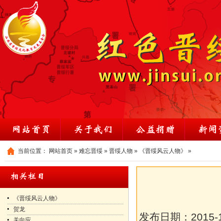
当前位置：
网站首页
»
难忘晋绥
»
晋绥人物
»
《晋绥风云人物》
»
《晋绥风云人物》
贺龙
发布日期：
2015-
关向应