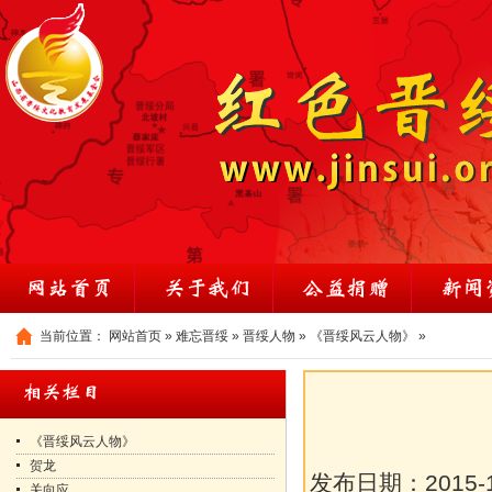
当前位置：
网站首页
»
难忘晋绥
»
晋绥人物
»
《晋绥风云人物》
»
《晋绥风云人物》
贺龙
发布日期：
2015-
关向应