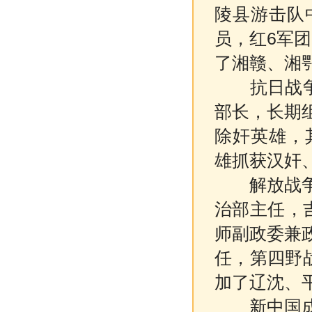
陵县游击队
员，红6军团
了湘赣、湘鄂
抗日战争时
部长，长期
除奸英雄，
雄抓获汉奸、
解放战争时
治部主任，
师副政委兼
任，第四野
加了辽沈、
新中国成立