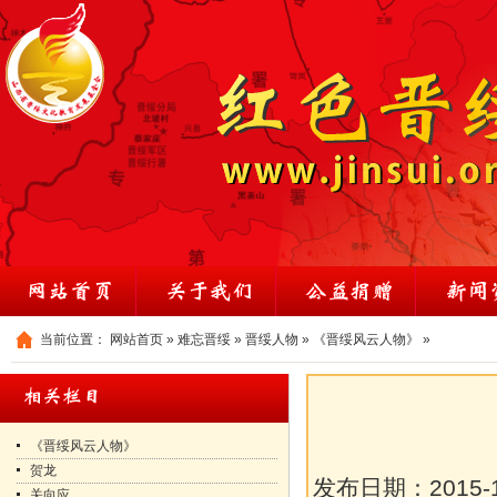
当前位置：
网站首页
»
难忘晋绥
»
晋绥人物
»
《晋绥风云人物》
»
《晋绥风云人物》
贺龙
发布日期：
2015-
关向应