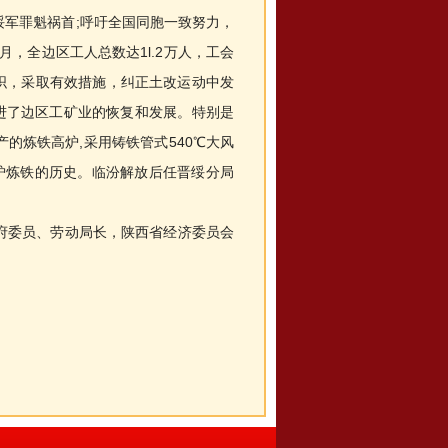
军罪魁祸首;呼吁全国同胞一致努力，
月，全边区工人总数达1l.2万人，工会
会组织，采取有效措施，纠正土改运动中发
进了边区工矿业的恢复和发展。特别是
的炼铁高炉,采用铸铁管式540℃大风
炉炼铁的历史。临汾解放后任晋绥分局
委员、劳动局长，陕西省经济委员会