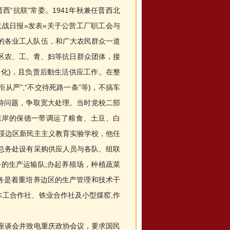
“抗联”常委。1941年秋兼任晋西北
抗战日报»发表«关于公营工厂职工会与
人的各业工人队伍，和广大农民群众一道
区农、工、青、妇等抗日群众团体，接
化)，且负责后動生活供应工作。在整
从严”,“不交待死路一条”等)，不搞车
待问题，争取宽大处理。当时党校二部
东岸的保徳一带调运了粮食、土豆、白
晋绥边区新民主主义教育实验学校，他任
。总务处设有采购供应人员与各队、组联
子的生产运输队;办起养殖场，种植蔬菜
务是着重培养边区的生产管理和技术干
工合作社、铁业合作社及小型煤窑,作
座谈会并致电重庆政协会议，要求国民