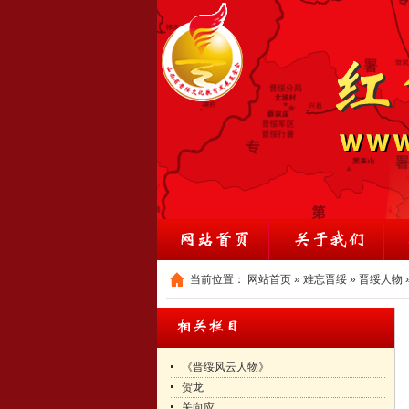
当前位置：
网站首页
»
难忘晋绥
»
晋绥人物
《晋绥风云人物》
贺龙
关向应