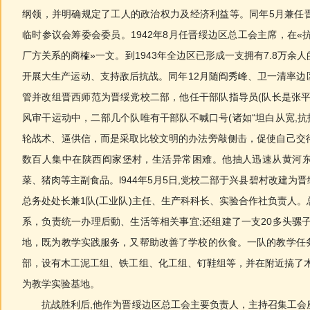
纲领，并明确规定了工人的政治权力及经济利益等。同年5月兼任晋西
临时参议会筹委会委员。1942年8月任晋绥边区总工会主席，在«
厂方关系的商榷»一文。到1943年全边区已形成一支拥有7.8万余
开展大生产运动、支持敌后抗战。同年12月随阎秀峰、卫一清率边
管并改组晋西师范为晋绥党校二部，他任干部队指导员(队长是张平
风审干运动中，二部几个队唯有干部队不喊口号(诸如“坦白从宽,抗拒
轮战术、逼供信，而是采取比较文明的办法旁敲侧击，促使自己交
数百人集中在陕西阎家堡村，生活异常困难。他抽人迅速从黄河
菜、猪肉等主副食品。l944年5月5日,党校二部于兴县碧村改建为
总务处处长兼1队(工业队)主任、生产科科长、实验合作社负责人
系，负责统一办理后動、生活等相关事宜;还组建了一支20多头骡
地，既为教学实践服务，又帮助改善了学校的伙食。一队的教学任
部，设有木工泥工组、铁工组、化工组、钉鞋组等，并在附近搞了木
为教学实验基地。
抗战胜利后,他作为晋绥边区总工会主要负责人，主持召集工会