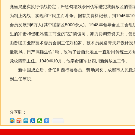
党当局忠实执行停战协定，严惩勾结残余日伪军进犯我解放区的晋绥
为制止内战、实现和平民主而斗争。据有关资料记载，到1946年10
会员发展到6万人(其中绥蒙区5000余人)。1948年领导全区工
生的冲击和侵犯私营工商业的“左”倾偏向，努力协调劳资关系，促
由晋绥工业部技术委员会副主任刘柏罗、技术员吴路青夫妇设计投产
量鼓风，日产高硅生铁1吨，改写了晋西北地区一直沿用传统土方
党校四部主任。1949年10月，他奉命随军赴四川新解放区工作。
新中国成立后，曾任川西行署委员、劳动局长，成都市人民政府
副主任等职。
分享到：