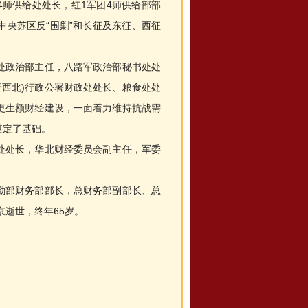
4师供给处处长，红1军团4师供给部部
央苏区反“围剿”和长征及东征、西征
政治部主任，八路军政治部秘书处处
晋西北)行政公署财政处处长、粮食处处
更生额财经建设，一面着力维持抗战需
奠定了基础。
处长，华北财经委员会副主任，军委
部财务部部长，总财务部副部长、总
京逝世，终年65岁。