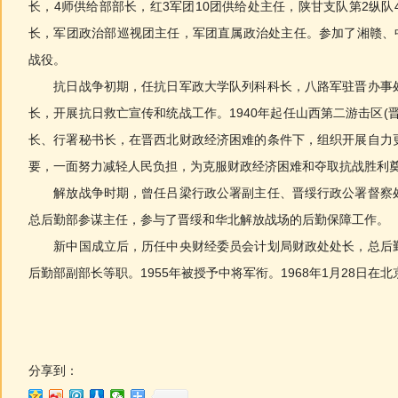
长，4师供给部部长，红3军团10团供给处主任，陕甘支队第2纵队
长，军团政治部巡视团主任，军团直属政治处主任。参加了湘赣、中
战役。
抗日战争初期，任抗日军政大学队列科科长，八路军驻晋办事处
长，开展抗日救亡宣传和统战工作。1940年起任山西第二游击区(
长、行署秘书长，在晋西北财政经济困难的条件下，组织开展自力
要，一面努力减轻人民负担，为克服财政经济困难和夺取抗战胜利
解放战争时期，曾任吕梁行政公署副主任、晋绥行政公署督察处
总后勤部参谋主任，参与了晋绥和华北解放战场的后勤保障工作。
新中国成立后，历任中央财经委员会计划局财政处处长，总后勤
后勤部副部长等职。1955年被授予中将军衔。1968年1月28日在北
分享到：