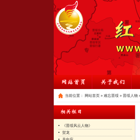
当前位置：
网站首页
»
难忘晋绥
»
晋绥人物
《晋绥风云人物》
贺龙
关向应