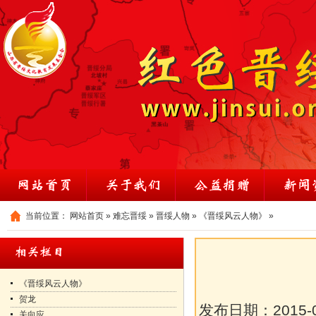
当前位置：
网站首页
»
难忘晋绥
»
晋绥人物
»
《晋绥风云人物》
»
《晋绥风云人物》
贺龙
发布日期：
2015-
关向应