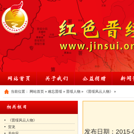
当前位置：
网站首页
»
难忘晋绥
»
晋绥人物
»
《晋绥风云人物》
»
《晋绥风云人物》
贺龙
发布日期：
2015-
关向应