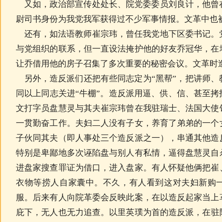
又如，政治部宣传处处长、院党委委员刘良计，他曾
尉司书身份为我党我军获得过不少军事情报。文革中也
还有，如法语教师崔宗玮，曾任我党地下区委书记。
与党组织的联系，但一直设法掩护他的好友乔冠华，在
让乔借用他的房子召集了多次重要的秘密会议。文革时
另外，造反派们还把有些同志定为“黑帮”，把讲师、
同以上同志关进“牛棚”。造反派用逼、供、信、甚至
文打字员盘慧灵与其夫崔宗玮曾在我驻瑞士、法国大使
一贯勤奋工作。夫妇二人没有子女，养育了弟弟的一个
子伙同其夫（即人事处三个造反派之一），串通其他造
特别是卑鄙地多次诬陷盘与别人有私情，逼得盘慧灵自
进盘家搜查罪证为借口，进入盘家。有人怀疑他俩把崔
衣物等捞人自家囊中。不久，有人看到这对夫妇新购
服。后来有人向院革委会反映此案，在以造反起家当上
庇下，无人也无力追查。
以里英璞为首的造反派，在驻