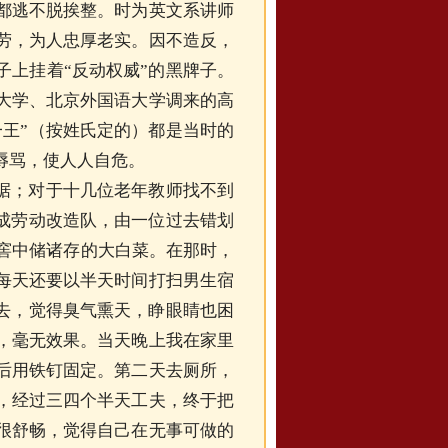
都逃不脱挨整。时为英文系讲师
劳，为人忠厚老实。因不造反，
子上挂着“反动权威”的黑牌子。
大学、北京外国语大学调来的高
一王”（按姓氏定的）都是当时的
辱骂，使人人自危。
据；对于十几位老年教师找不到
编成劳动改造队，由一位过去错划
菜窖中储诸存的大白菜。在那时，
每天还要以半天时间打扫男生宿
进去，觉得臭气熏天，睁眼睛也困
，毫无效果。当天晚上我在家里
后用铁钉固定。第二天去厕所，
，经过三四个半天工夫，终于把
很舒畅，觉得自己在无事可做的