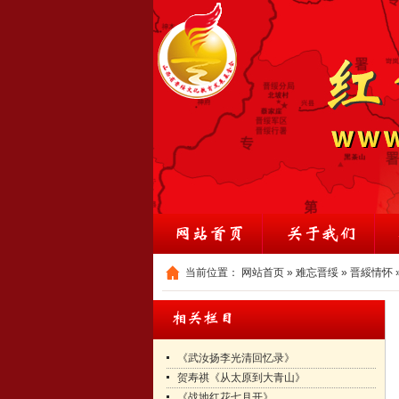
当前位置：
网站首页
»
难忘晋绥
»
晋綏情怀
《武汝扬李光清回忆录》
贺寿祺《从太原到大青山》
《战地红花七月开》