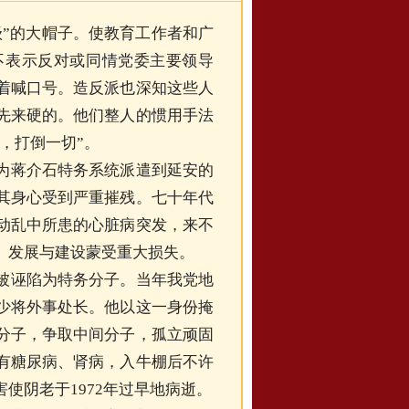
”的大帽子。使教育工作者和广
不表示反对或同情党委主要领导
着喊口号。造反派也深知这些人
先来硬的。他们整人的惯用手法
，打倒一切”。
为蒋介石特务系统派遣到延安的
其身心受到严重摧残。七十年代
动乱中所患的心脏病突发，来不
、发展与建设蒙受重大损失。
被诬陷为特务分子。当年我党地
少将外事处长。他以这一身份掩
分子，争取中间分子，孤立顽固
有糖尿病、肾病，入牛棚后不许
使阴老于1972年过早地病逝。