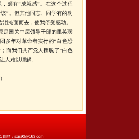
题，颇有“成就感”。在这个过程
活该”。但其他同志、同学有的劝
含泪掩面而去，使我倍受感动。
原是国关中层领导干部的里英璞
集团多年对革命者实行的“白色恐
命；而我们共产党人摆脱了“白色
真让人难以理解。
君）
邮箱：sxjs93@163.com