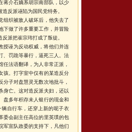
在蒋介石嫡系胡宗南部队，以少
被造反派诬陷为国民党特务。
党组织被敌人破坏后，他失去了
地下做了许多重要工作，并冒险
造反派把崔宗玮打成了叛徒。
教授诬为反动权威，将他们并连
拷打、罚跪等暴行，逼死三人。法
馆任法语翻译，为人非常正派，
女孩。打字室中仅有的某造反分
反分子对盘慧灵无数次地批斗，
杀身亡。这对造反派夫妇，还以
、盘多年积存未人银行的现金和
一辆自行车，还穿上新的呢子衣
革委会副主任高位的里英璞的包
院军宣队政委的支持下，凡他们