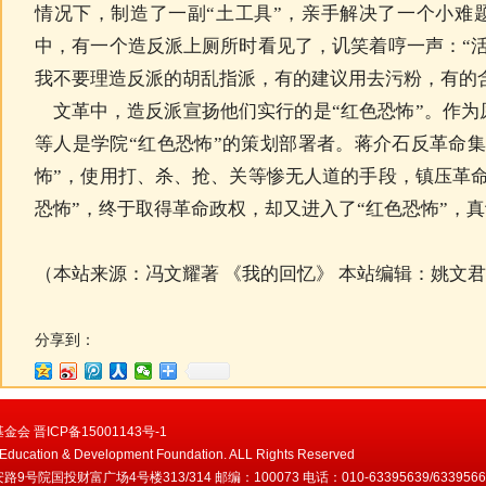
情况下，制造了一副“土工具”，亲手解决了一个小难
中，有一个造反派上厕所时看见了，讥笑着哼一声：“
我不要理造反派的胡乱指派，有的建议用去污粉，有的
文革中，造反派宣扬他们实行的是“红色恐怖”。作为
等人是学院“红色恐怖”的策划部署者。蒋介石反革命
怖”，使用打、杀、抢、关等惨无人道的手段，镇压革
恐怖”，终于取得革命政权，却又进入了“红色恐怖”，
（本站来源：冯文耀著 《我的回忆》 本站编辑：姚文
分享到：
晋ICP备15001143号-1
e Education & Development Foundation. ALL Rights Reserved
投财富广场4号楼313/314 邮编：100073 电话：010-63395639/63395661 