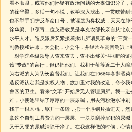
看不顺眼，或被他们怀疑有政治问题的无辜知识分子，
的徐华梁，多话一句不说，教学深入浅出，一贯吃苦耐
也不举手拥护反革命口号，被诬蔑为臭权威，天天在脖
徐华梁、申葆青二位英语教员是李克农部长亲自从北京
水平人才。造反派后又紧接着揪出所谓反革命的“三黄
副教授和讲师，大会批，小会斗，并经常在高音喇叭上
对学院各级领导人查来查去，查不出够关“牛棚”的证
该“专政”的言行，但仍把他们、我和于苇等近二十人
为右派的人为队长监督我们。让我们在1966年冬翻晒
造反派认定我是实权人物，故加重对我的改造，命令我
舍区的卫生。看来“文革”开始后无人管理厕所。我一
难，小便池里结了厚厚的一层尿碱，用去污粉泡水冲刷
找了一根木棍，锯开一条缝，把一个厚钢片插进去，然
拿这个自制工具费力的一层层、一块块刮掉沉积的尿碱
又干又硬的尿碱清除干净了。在我这样做的时候，心情