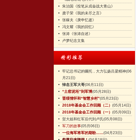
朱治国《投笔从戎奋战大青山》
龚子荣《我的未尽之言》
张稼夫《庚申忆逝》
冯文耀《我的回忆》
张涛《张涛自述》
卢梦纪念文集
牢记总书记的嘱托，大力弘扬吕梁精神
(06
月21日)
悼念王军大哥
(06月11日)
“土窑泥坯”到军博
(05月28日)
晋绥情怀和“智慧乡村”
(05月23日)
2018年基金会工作回顾（二）
(05月14日)
2018年基金会工作回顾（一）
(05月09日)
贺大姐和红军后代到卢氏
(05月08日)
军刀的故事
(05月06日)
一位海军将军的期盼……
(04月23日)
祭奠归来随想！
(04月18日)