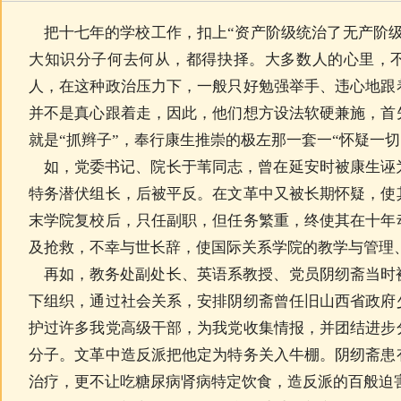
把十七年的学校工作，扣上“资产阶级统治了无产阶级
大知识分子何去何从，都得抉择。大多数人的心里，
人，在这种政治压力下，一般只好勉强举手、违心地跟
并不是真心跟着走，因此，他们想方设法软硬兼施，首
就是“抓辫子”，奉行康生推崇的极左那一套一“怀疑一切
如，党委书记、院长于苇同志，曾在延安时被康生诬
特务潜伏组长，后被平反。在文革中又被长期怀疑，使
末学院复校后，只任副职，但任务繁重，终使其在十年
及抢救，不幸与世长辞，使国际关系学院的教学与管理
再如，教务处副处长、英语系教授、党员阴纫斋当时
下组织，通过社会关系，安排阴纫斋曾任旧山西省政府
护过许多我党高级干部，为我党收集情报，并团结进步
分子。文革中造反派把他定为特务关入牛棚。阴纫斋患
治疗，更不让吃糖尿病肾病特定饮食，造反派的百般迫害