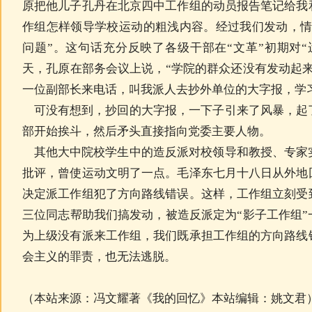
原把他儿子孔丹在北京四中工作组的动员报告笔记给我
作组怎样领导学校运动的粗浅内容。经过我们发动，情
问题”。这句话充分反映了各级干部在“文革”初期对
天，孔原在部务会议上说，“学院的群众还没有发动起
一位副部长来电话，叫我派人去抄外单位的大字报，学
可没有想到，抄回的大字报，一下子引来了风暴，起
部开始挨斗，然后矛头直接指向党委主要人物。
其他大中院校学生中的造反派对校领导和教授、专家
批评，曾使运动文明了一点。毛泽东七月十八日从外地
决定派工作组犯了方向路线错误。这样，工作组立刻受
三位同志帮助我们搞发动，被造反派定为“影子工作组
为上级没有派来工作组，我们既承担工作组的方向路线
会主义的罪责，也无法逃脱。
（本站来源：冯文耀著《我的回忆》本站编辑：姚文君