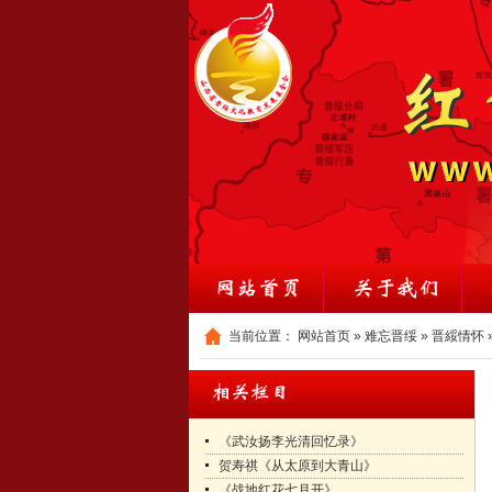
当前位置：
网站首页
»
难忘晋绥
»
晋綏情怀
《武汝扬李光清回忆录》
贺寿祺《从太原到大青山》
《战地红花七月开》