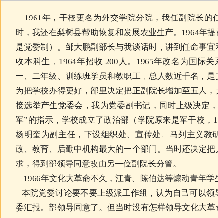
1961年，干校更名为外交学院分院，我任副院长的
时，我还在梨树县帮助恢复和发展农业生产。1964年
是党委制）。邹大鹏副部长与我谈话时，讲到任命事宜
收本科生，1964年招收 200人。1965年改名为国际
一、二年级、训练班学员和教职工，总人数近千名，是
为把学校办得更好，部里决定把正副院长增加
至五人，
接选举产生党委会，我为党委副书记，同时上级决定，
军”的指示，学校成立了政治部（学院原来是军干校，1
杨明奎为副主任，下设组织处、宣传处、马列主义教
政、教育、后勤中机构最大的一个部门。当时还决定把
求，得到部领导同意改由另一位副院长分管。
1966年文化大革命不久，江青、陈伯达等煽动青年学
本院党委讨论要不要上级派工作组，认为自己可以领
委汇报。部领导同意了。但当时没有怎样领导文化大革