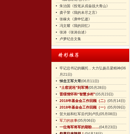
朱治国《投笔从戎奋战大青山》
龚子荣《我的未尽之言》
张稼夫《庚申忆逝》
冯文耀《我的回忆》
张涛《张涛自述》
卢梦纪念文集
牢记总书记的嘱托，大力弘扬吕梁精神
(06
月21日)
悼念王军大哥
(06月11日)
“土窑泥坯”到军博
(05月28日)
晋绥情怀和“智慧乡村”
(05月23日)
2018年基金会工作回顾（二）
(05月14日)
2018年基金会工作回顾（一）
(05月09日)
贺大姐和红军后代到卢氏
(05月08日)
军刀的故事
(05月06日)
一位海军将军的期盼……
(04月23日)
祭奠归来随想！
(04月18日)