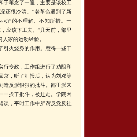
和于苇念了一遍，主要是该校工
况还很冷清。“老革命遇到了新
“运动”的不理解、不知所措。一
来，应该下工夫。”几天前，部里
习人家的运动经验。
了引火烧身的作用。惹得一些干
实行专政，工作组进行了劝阻和
回京，听了汇报后，认为刘邓等
到造反派狠狠的批斗。部里派来
”一一挨了批斗，被赶走。学院因
错误，平时工作中所谓反党反社
）