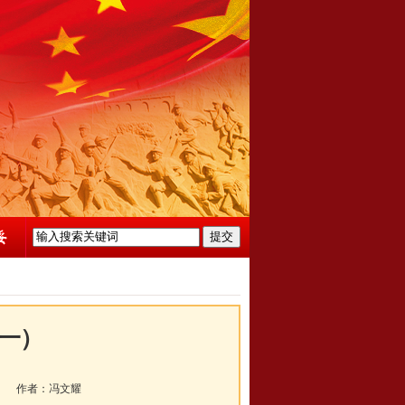
一）
》
作者：
冯文耀