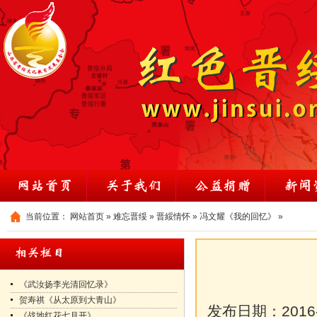
当前位置：
网站首页
»
难忘晋绥
»
晋綏情怀
»
冯文耀《我的回忆》
»
《武汝扬李光清回忆录》
贺寿祺《从太原到大青山》
发布日期：
2016
《战地红花七月开》