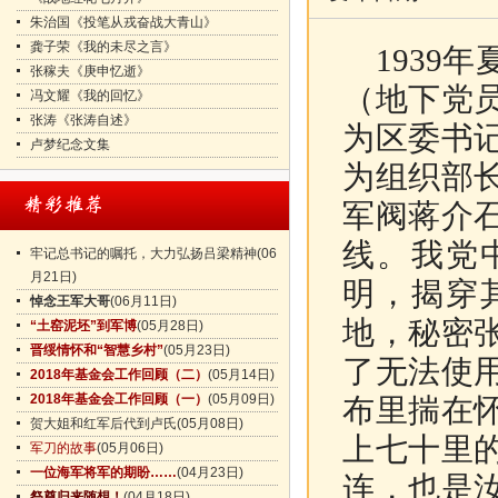
朱治国《投笔从戎奋战大青山》
龚子荣《我的未尽之言》
1939
张稼夫《庚申忆逝》
（地下党
冯文耀《我的回忆》
张涛《张涛自述》
为区委书
卢梦纪念文集
为组织部
军阀蒋介
线。我党
牢记总书记的嘱托，大力弘扬吕梁精神
(06
月21日)
明，揭穿
悼念王军大哥
(06月11日)
地，秘密
“土窑泥坯”到军博
(05月28日)
晋绥情怀和“智慧乡村”
(05月23日)
了无法使
2018年基金会工作回顾（二）
(05月14日)
2018年基金会工作回顾（一）
(05月09日)
布里揣在
贺大姐和红军后代到卢氏
(05月08日)
上七十里
军刀的故事
(05月06日)
一位海军将军的期盼……
(04月23日)
连，也是
祭奠归来随想！
(04月18日)