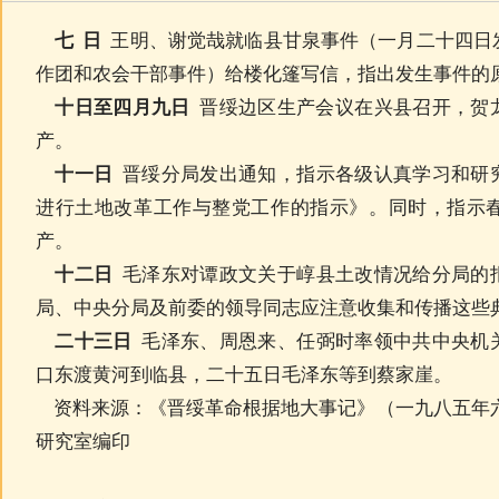
七 日
王明、谢觉哉就临县甘泉事件（一月二十四日
作团和农会干部事件）给楼化篷写信，指出发生事件的
十日至四月九日
晋绥边区生产会议在兴县召开，贺
产。
十一日
晋绥分局发出通知，指示各级认真学习和研
进行土地改革工作与整党工作的指示》。同时，指示
产。
十二日
毛泽东对谭政文关于崞县土改情况给分局的
局、中央分局及前委的领导同志应注意收集和传播这些
二十三日
毛泽东、周恩来、任弼时率领中共中央机
口东渡黄河到临县，二十五日毛泽东等到蔡家崖。
资料来源：《晋绥革命根据地大事记》（一九八五年六
研究室编印