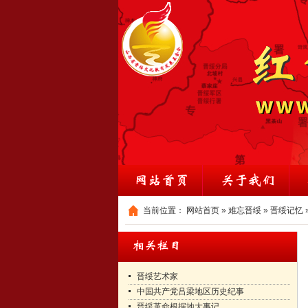
当前位置：
网站首页
»
难忘晋绥
»
晋绥记忆
晋绥艺术家
中国共产党吕梁地区历史纪事
晋绥革命根据地大事记