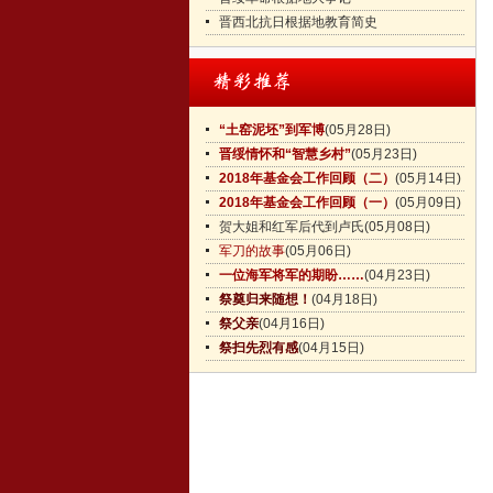
晋西北抗日根据地教育简史
“土窑泥坯”到军博
(05月28日)
晋绥情怀和“智慧乡村”
(05月23日)
2018年基金会工作回顾（二）
(05月14日)
2018年基金会工作回顾（一）
(05月09日)
贺大姐和红军后代到卢氏
(05月08日)
军刀的故事
(05月06日)
一位海军将军的期盼……
(04月23日)
祭奠归来随想！
(04月18日)
祭父亲
(04月16日)
祭扫先烈有感
(04月15日)