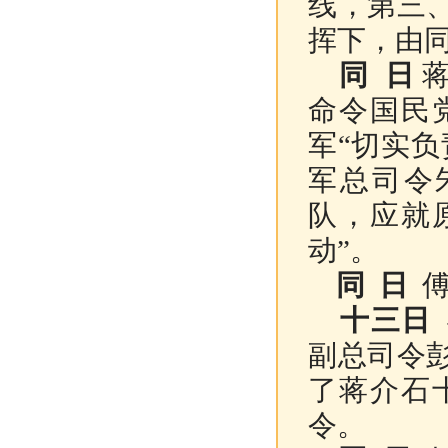
线，第三
挥下，由
同 日
蒋
命令国民
军“切实
军总司令
队，应就
动”。
同 日
傅
十三日
副总司令
了蒋介石
令。