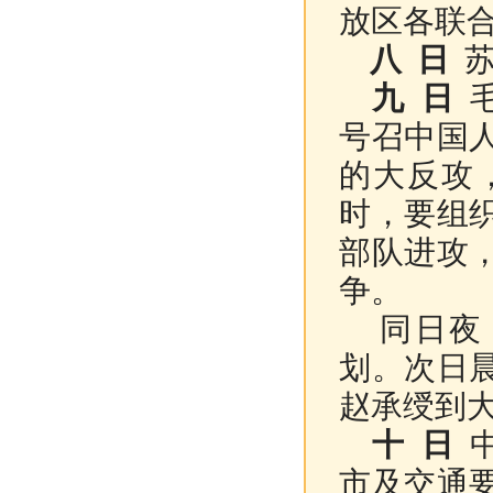
放区各联
八 日
苏
九 日
毛
号召中国
的大反攻
时，要组
部队进攻
争。
同日夜 
划。次日
赵承绶到
十 日
中
市及交通