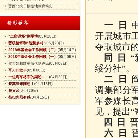
晋西北抗日根据地教育简史
一 日
中
开展城市
“土窑泥坯”到军博
(05月28日)
晋绥情怀和“智慧乡村”
(05月23日)
夺取城市
2018年基金会工作回顾（二）
(05月14日)
同 日
“
2018年基金会工作回顾（一）
(05月09日)
贺大姐和红军后代到卢氏
(05月08日)
绥分社”。
军刀的故事
(05月06日)
二 日
阎
一位海军将军的期盼……
(04月23日)
祭奠归来随想！
(04月18日)
调集部分
祭父亲
(04月16日)
祭扫先烈有感
(04月15日)
军参媒长
见，提出“
四 日
晋
六 日
晋