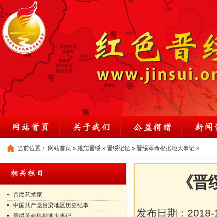
当前位置：
网站首页
»
难忘晋绥
»
晋绥记忆
»
晋绥革命根据地大事记
»
《晋
晋绥艺术家
中国共产党吕梁地区历史纪事
发布日期：
2018-
晋绥革命根据地大事记