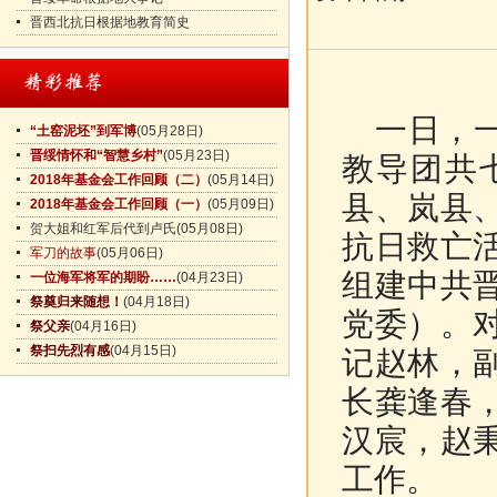
晋西北抗日根据地教育简史
一日，一
“土窑泥坯”到军博
(05月28日)
晋绥情怀和“智慧乡村”
(05月23日)
教导团共
2018年基金会工作回顾（二）
(05月14日)
县、岚县
2018年基金会工作回顾（一）
(05月09日)
贺大姐和红军后代到卢氏
(05月08日)
抗日救亡
军刀的故事
(05月06日)
组建中共
一位海军将军的期盼……
(04月23日)
祭奠归来随想！
(04月18日)
党委）。
祭父亲
(04月16日)
祭扫先烈有感
(04月15日)
记赵林，
长龚逢春
汉宸，赵
工作。