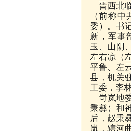
晋西北临
（前称中
委）。书
新，军事
玉、山阴
左右凉（
平鲁、左
县，机关
工委，李
岢岚地委
秉彝）和
后，赵秉
岚，辖河