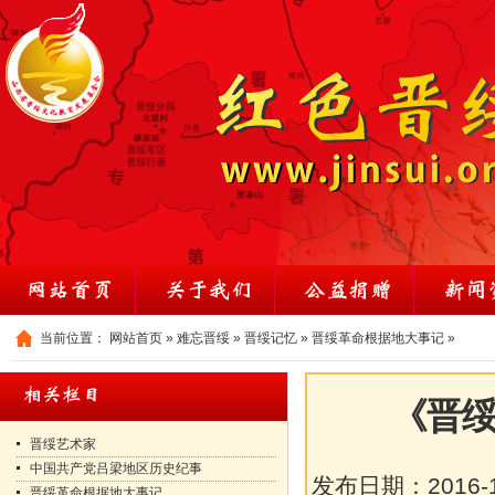
当前位置：
网站首页
»
难忘晋绥
»
晋绥记忆
»
晋绥革命根据地大事记
»
《晋绥
晋绥艺术家
中国共产党吕梁地区历史纪事
发布日期：
2016-
晋绥革命根据地大事记