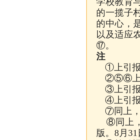
学校教育
的一揽子
的中心，
以及适应
⑰
。
注
①上引报19
②⑤⑥上引
③上引报1
④上引报1
⑦同上，1
⑧同上，1
版。8月3