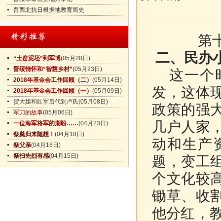
晋西北抗日根据地教育简史
第
二、民办
“土窑泥坯”到军博
(05月28日)
晋绥情怀和“智慧乡村”
(05月23日)
这一个时
2018年基金会工作回顾（二）
(05月14日)
发，这体
2018年基金会工作回顾（一）
(05月09日)
贺大姐和红军后代到卢氏
(05月08日)
政策的强
军刀的故事
(05月06日)
几户人家
一位海军将军的期盼……
(04月23日)
祭奠归来随想！
(04月18日)
动和生产
祭父亲
(04月16日)
祭扫先烈有感
(04月15日)
题，变工
个文化较
锄草、收
他分红，教