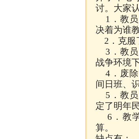
讨。大家
1．
教员
决着为谁
2．
克服
3．
教员
战争环境
4．
废除
间日班、
5．
教员
定了明年
6．
教
算。
缺点有：