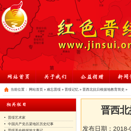
当前位置：
网站首页
»
难忘晋绥
»
晋绥记忆
»
晋西北抗日根据地教育简史
»
晋西北
晋绥艺术家
中国共产党吕梁地区历史纪事
发布日期：
2018-
晋绥革命根据地大事记