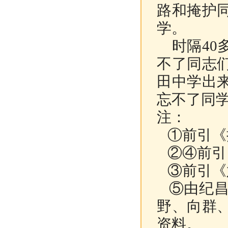
路和掩护
学。
时隔40
不了同志
田中学出
忘不了同
注：
①前引《抗
②④前引《
③前引《六
⑤由纪昌
野、向群
资料。