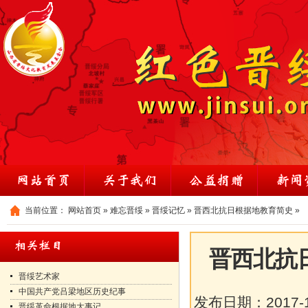
当前位置：
网站首页
»
难忘晋绥
»
晋绥记忆
»
晋西北抗日根据地教育简史
»
晋西北抗
晋绥艺术家
中国共产党吕梁地区历史纪事
发布日期：
2017-
晋绥革命根据地大事记