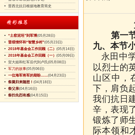
晋西北抗日根据地教育简史
第一
“土窑泥坯”到军博
(05月28日)
晋绥情怀和“智慧乡村”
(05月23日)
九、
本节
2018年基金会工作回顾（二）
(05月14日)
永田中学
2018年基金会工作回顾（一）
(05月09日)
贺大姐和红军后代到卢氏
(05月08日)
以烈士的
军刀的故事
(05月06日)
山区中，
一位海军将军的期盼……
(04月23日)
祭奠归来随想！
(04月18日)
下，肩负
祭父亲
(04月16日)
祭扫先烈有感
(04月15日)
我们抗日
辛，表现
锻炼了师
际本领和