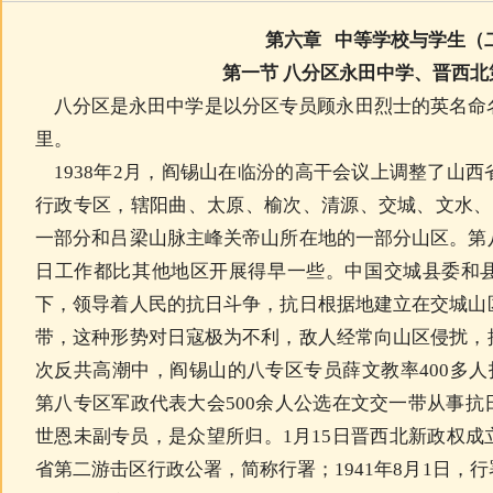
第六章
中等学校与学生（
第一节
八分区永田中学、晋西北
八分区是永田中学是以分区专员顾永田烈士的英名命
里。
1938年2月，阎锡山在临汾的高干会议上调整了山
行政专区，辖阳曲、太原、榆次、清源、交城、文水、
一部分和吕梁山脉主峰关帝山所在地的一部分山区。第
日工作都比其他地区开展得早一些。中国交城县委和
下，领导着人民的抗日斗争，抗日根据地建立在交城山
带，这种形势对日寇极为不利，敌人经常向山区侵扰，
次反共高潮中，阎锡山的八专区专员薛文教率400多人投
第八专区军政代表大会500余人公选在文交一带从事
世恩未副专员，是众望所归。1月15日晋西北新政权
省第二游击区行政公署，简称行署；1941年8月1日，