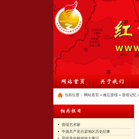
当前位置：
网站首页
»
难忘晋绥
»
晋绥记忆
晋绥艺术家
中国共产党吕梁地区历史纪事
晋绥革命根据地大事记