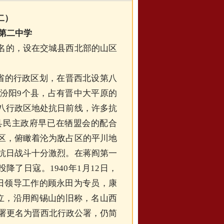
二）
第二中学
名的，设在交城县西北部的山区
西省的行政区划，在晋西北设第八
汾阳9个县，占有晋中大平原的
八行政区地处抗日前线，许多抗
县民主政府早已在牺盟会的配合
区，俯瞰着沦为敌占区的平川地
抗日战斗十分激烈。在蒋阎第一
降了日寇。1940年1月12日，
抗日领导工作的顾永田为专员，康
成立，沿用阎锡山的旧称，名山西
行署更名为晋西北行政公署，仍简