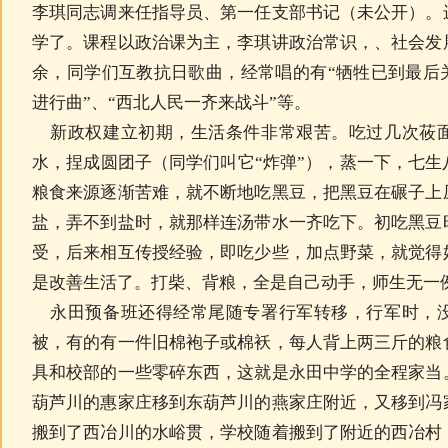
李琪同志调来任指导员、第一任支部书记（未公开）。
学了。课程以政治课为主，李琪讲政治常识，、社会发
余，同学们互教抗日歌曲，经常唱的有“牺牲已到最后关
进行曲”、“西北人民一齐来战斗”等。
新政权建立初期，生活条件非常艰苦。吃过几次莜面
水，捏成圆团子（同学们叫它
“炸弹”），蒸一下，七
粮食来源逐渐苦难，就不断地吃黑豆，把黑豆在碾子上
盐，弄不到盐时，就那样连汤带水一齐吃下。初吃黑豆
受，后来相互传授经验，即吃少些，加点野菜，就觉得
是改善生活了。打柴、背粮，全是自己动手，师生无一
永田预备班还得经常尾随专署行军转移，行军时，没
被，有的有一件旧棉袍子或棉袄，每人背上两三斤的粮
具和校部的一些零碎东西，这就是永田中学的全程家当
葫芦川的惠家庄移到东葫芦川的燕家庄附近，又移到冯
搬到了西冶川的水峪贯，学校随着搬到了附近的西冶村