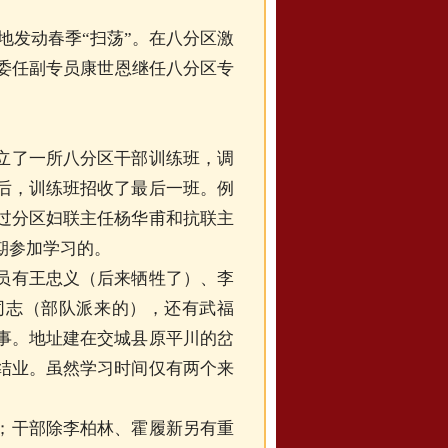
据地发动春季“扫荡”。在八分区激
署委任副专员康世恩继任八分区专
立了一所八分区干部训练班，调
后，训练班招收了最后一班。例
过分区妇联主任杨华甫和抗联主
期参加学习的。
员有王忠义（后来牺牲了）、李
同志（部队派来的），还有武福
事。地址建在交城县原平川的岔
结业。虽然学习时间仅有两个来
；干部除李柏林、霍履新另有重