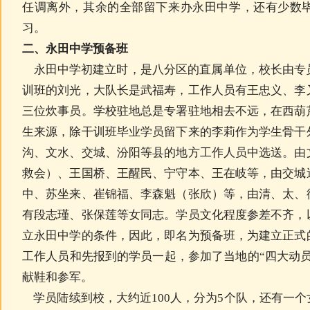
任调离外，其余的全部留下来办永田中学，还有少数
习。
二、
永田中学预备班
永田中学初建立时，是八分区的直属单位，校长由专
训班的刘光，大队长是武福寿，工作人员有王忠义、李
三位炊事员。学校驻地总是专署驻地相去不远，在西葫
生来源，除干训班毕业学员留下来的李莉作为学生骨干
沟、文水、交城、汾阳等县的地方工作人员中选送。由
救会）、王国桥、王醒民、宁守本、王在岐等，由交城
中、苏坐来、崔锦福、李森魁（张欣）等，由清、太、
有段志瑾、张保莲等女同志。学员文化程度参差不齐，
立永田中学的条件，因此，即名为预备班，为建立正式
工作人员和先报到的学员一起，参加了当地的
“四大动
献鞋和参军。
学员陆续到校，大约近
100
人，分为
5
个队，还有一个