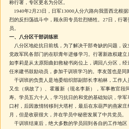
称行署，专区更名为分区。
1940年2月23日，日军13000人分六路向我晋西北根
烈的反扫荡战斗中，顾永田专员壮烈牺牲。27日，行
员。
一、
八分区干部训练班
八分区地处抗日前线，为了解决干部奇缺的问题，设
党政军民各部门的在职青年进修学习。行署新政权建立
如李莉是从太原阳曲妇救秘书岗位上，调回八分区，经
任米建书鼓励动员，参加干训班学习的。李友莲也是同
干训班的负责人是地委组织部副部长李柏林，工作人
又生（病故了）、霍履新（现名李新），军事教官段
寿。学员五六十人，学习抗日的和党的基础知识，学军
口村，后因敌情转移到大塔村，最后在东葫芦的燕家庄
月，但是收获很大，并在学员中秘密发展了中共党员。
干训班结束后，绝大多数的学员回到各自的工作地区