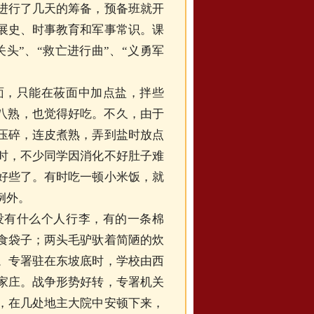
进行了几天的筹备，预备班就开
展史、时事教育和军事常识。课
头”、“救亡进行曲”、“义勇军
，只能在莜面中加点盐，拌些
生八熟，也觉得好吃。不久，由于
压碎，连皮煮熟，弄到盐时放点
时，不少同学因消化不好肚子难
好些了。有时吃一顿小米饭，就
例外。
有什么个人行李，有的一条棉
食袋子；两头毛驴驮着简陋的炊
。专署驻在东坡底时，学校由西
家庄。战争形势好转，专署机关
，在几处地主大院中安顿下来，