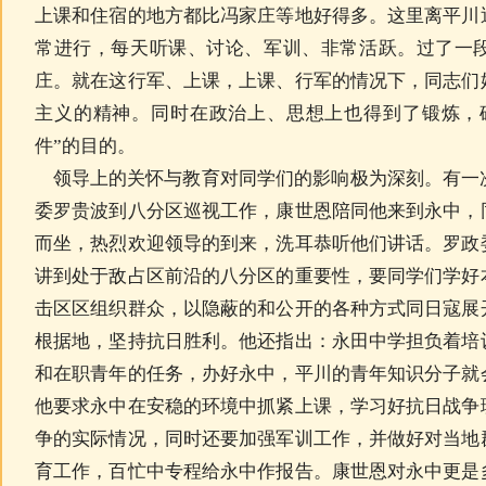
上课和住宿的地方都比冯家庄等地好得多。这里离平川
常进行，每天听课、讨论、军训、非常活跃。过了一
庄。就在这行军、上课，上课、行军的情况下，同志们
主义的精神。同时在政治上、思想上也得到了锻炼，
件”的目的。
领导上的关怀与教育对同学们的影响极为深刻。有一
委罗贵波到八分区巡视工作，康世恩陪同他来到永中，
而坐，热烈欢迎领导的到来，洗耳恭听他们讲话。罗政
讲到处于敌占区前沿的八分区的重要性，要同学们学好
击区区组织群众，以隐蔽的和公开的各种方式同日寇展
根据地，坚持抗日胜利。他还指出：永田中学担负着培
和在职青年的任务，办好永中，平川的青年知识分子就
他要求永中在安稳的环境中抓紧上课，学习好抗日战争
争的实际情况，同时还要加强军训工作，并做好对当地
育工作，百忙中专程给永中作报告。康世恩对永中更是