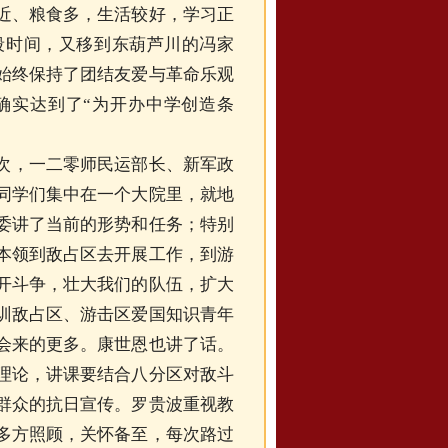
近、粮食多，生活较好，学习正
段时间，又移到东葫芦川的冯家
始终保持了团结友爱与革命乐观
确实达到了
“为开办中学创造条
次，一二零师民运部长、新军政
同学们集中在一个大院里，就地
委讲了当前的形势和任务；特别
本领到敌占区去开展工作，到游
开斗争，壮大我们的队伍，扩大
训敌占区、游击区爱国知识青年
会来的更多。康世恩也讲了话。
理论，讲课要结合八分区对敌斗
群众的抗日宣传。罗贵波重视教
多方照顾，关怀备至，每次路过