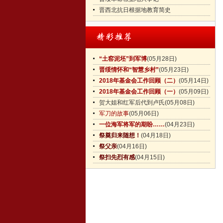
晋西北抗日根据地教育简史
“土窑泥坯”到军博
(05月28日)
晋绥情怀和“智慧乡村”
(05月23日)
2018年基金会工作回顾（二）
(05月14日)
2018年基金会工作回顾（一）
(05月09日)
贺大姐和红军后代到卢氏
(05月08日)
军刀的故事
(05月06日)
一位海军将军的期盼……
(04月23日)
祭奠归来随想！
(04月18日)
祭父亲
(04月16日)
祭扫先烈有感
(04月15日)