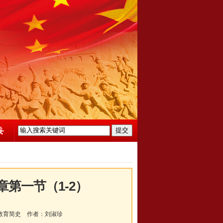
第一节（1-2）
教育简史
作者：
刘淑珍