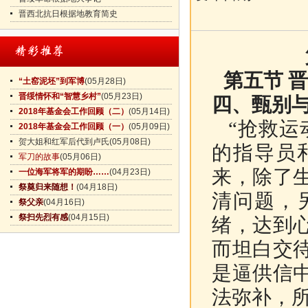
晋西北抗日根据地教育简史
第五节 
“土窑泥坯”到军博
(05月28日)
晋绥情怀和“智慧乡村”
(05月23日)
四、
甄别
2018年基金会工作回顾（二）
(05月14日)
“抢救运
2018年基金会工作回顾（一）
(05月09日)
贺大姐和红军后代到卢氏
(05月08日)
的指导员
军刀的故事
(05月06日)
来，除了
一位海军将军的期盼……
(04月23日)
祭奠归来随想！
(04月18日)
清问题，
祭父亲
(04月16日)
祭扫先烈有感
(04月15日)
绪，达到
而坦白交
是逼供信
法弥补，