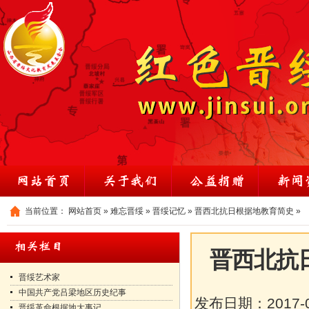
当前位置：
网站首页
»
难忘晋绥
»
晋绥记忆
»
晋西北抗日根据地教育简史
»
晋西北抗
晋绥艺术家
中国共产党吕梁地区历史纪事
发布日期：
2017-
晋绥革命根据地大事记