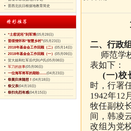
晋西北抗日根据地教育简史
“土窑泥坯”到军博
(05月28日)
晋绥情怀和“智慧乡村”
(05月23日)
二、
行政
2018年基金会工作回顾（二）
(05月14日)
师范学校
2018年基金会工作回顾（一）
(05月09日)
贺大姐和红军后代到卢氏
(05月08日)
表如下：
军刀的故事
(05月06日)
(一)
校
一位海军将军的期盼……
(04月23日)
祭奠归来随想！
(04月18日)
时，行署
祭父亲
(04月16日)
祭扫先烈有感
(04月15日)
1942年
牧任副校长
间，韩凌
改组为党