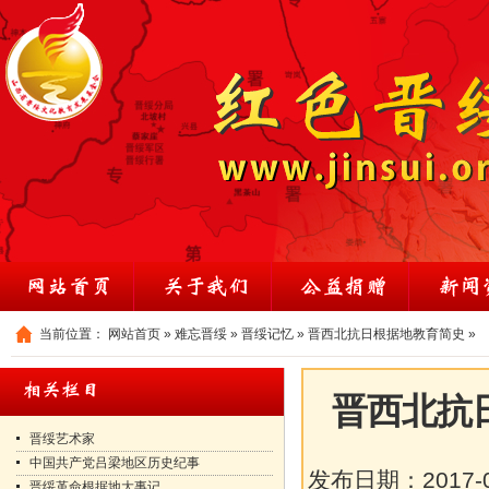
当前位置：
网站首页
»
难忘晋绥
»
晋绥记忆
»
晋西北抗日根据地教育简史
»
晋西北抗
晋绥艺术家
中国共产党吕梁地区历史纪事
发布日期：
2017-
晋绥革命根据地大事记