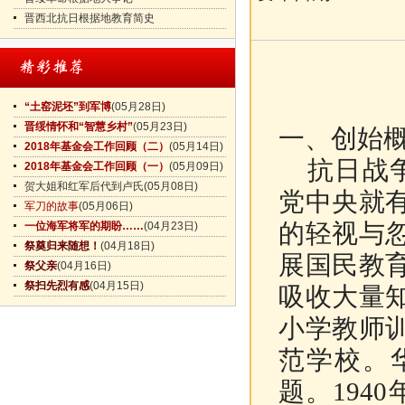
晋西北抗日根据地教育简史
“土窑泥坯”到军博
(05月28日)
晋绥情怀和“智慧乡村”
(05月23日)
一、创始
2018年基金会工作回顾（二）
(05月14日)
抗日战争
2018年基金会工作回顾（一）
(05月09日)
贺大姐和红军后代到卢氏
(05月08日)
党中央就
军刀的故事
(05月06日)
的轻视与
一位海军将军的期盼……
(04月23日)
祭奠归来随想！
(04月18日)
展国民教
祭父亲
(04月16日)
祭扫先烈有感
(04月15日)
吸收大量
小学教师
范学校。
题。194