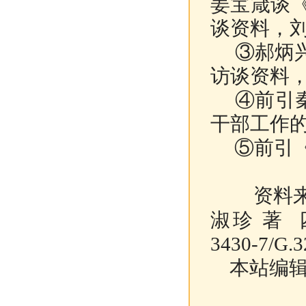
姜宝箴谈《
谈资料，
③郝炳兴
访谈资料
④前引秦
干部工作
⑤前引《抗
资料
淑珍 著 四
3430-7/G.3
本站编辑