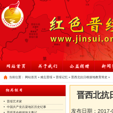
当前位置：
网站首页
»
难忘晋绥
»
晋绥记忆
»
晋西北抗日根据地教育简史
»
晋西北抗
晋绥艺术家
中国共产党吕梁地区历史纪事
发布日期：
2017-
晋绥革命根据地大事记