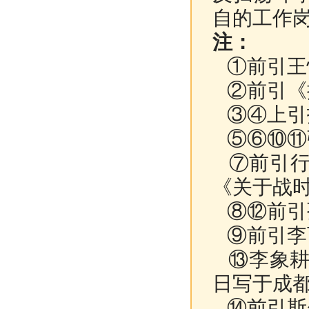
自的工作
注：
①前引王
②前引《抗
③④上引报
⑤⑥⑩⑪
⑦前引行
《关于战
⑧⑫前引
⑨前引李
⑬李象耕著
日写于成
⑭前引斯