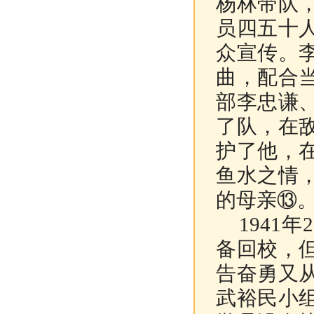
杨林带队
员四五十
众宣传。
曲，配合
部李忠谦
了队，在
护了他，
鱼水之情
的母亲
⑬
1941
年
2
备回校，
告奋勇又
武裕民小