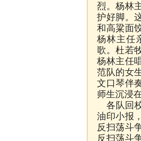
烈。杨林
护好脚。
和高粱面
杨林主任
歌。杜若
杨林主任
范队的女
文口琴伴
师生沉浸
各队回校
油印小报
反扫荡斗
反扫荡斗