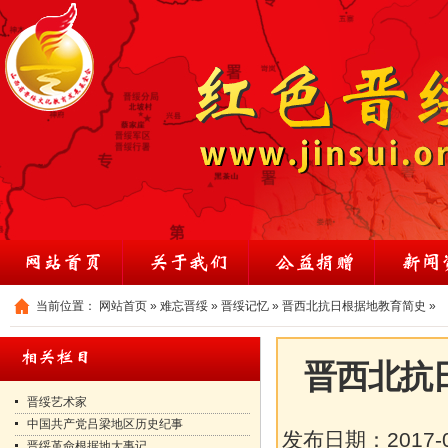
当前位置：
网站首页
»
难忘晋绥
»
晋绥记忆
»
晋西北抗日根据地教育简史
»
晋西北抗
晋绥艺术家
中国共产党吕梁地区历史纪事
发布日期：
2017-
晋绥革命根据地大事记