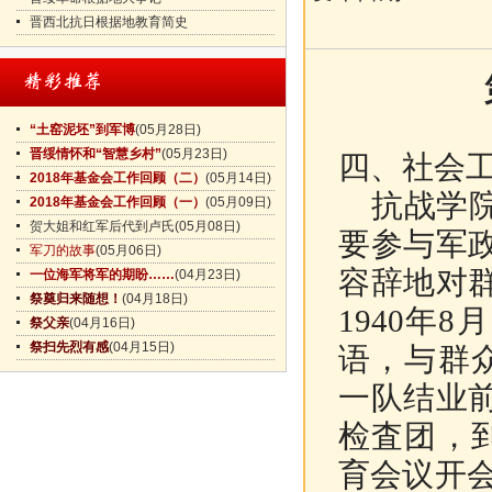
晋西北抗日根据地教育简史
“土窑泥坯”到军博
(05月28日)
晋绥情怀和“智慧乡村”
(05月23日)
四、社会
2018年基金会工作回顾（二）
(05月14日)
抗战学院
2018年基金会工作回顾（一）
(05月09日)
贺大姐和红军后代到卢氏
(05月08日)
要参与军
军刀的故事
(05月06日)
容辞地对
一位海军将军的期盼……
(04月23日)
祭奠归来随想！
(04月18日)
1940年
祭父亲
(04月16日)
祭扫先烈有感
(04月15日)
语，与群
一队结业
检査团，
育会议开会