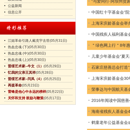
“与爱同行·阿坝州贫
公益新闻
中国红十字基金会“院
信息公开
上海宋庆龄基金会举
中国残疾人福利基金会去
江姐革命引路人戴克宇去世
(05月31日)
＂绿色网上行＂8年
热血忠魂 (下)
(05月30日)
热血忠魂 (中)
(05月30日)
儿童少年基金会“夏天
热血忠魂 (上)
(05月30日)
晋绥艺术家--牛文（1）
(05月29日)
石家庄慈善总会打造“
忆我的父亲王其祥
(05月28日)
上海宋庆龄基金会30
晋绥艺术家--闫风（4）
(05月25日)
再提革命
(05月23日)
荣事达与中国航天基
雷锋是他心中永远的榜样
(05月22日)
关怀和支持 鼓励与鞭策
(05月17日)
2016年阅读中国慈
海南省残疾人基金会
鹤童老年公益基金会成