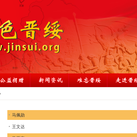
»
马佩勋
王文达