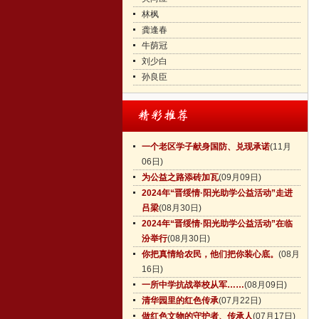
林枫
龚逢春
牛荫冠
刘少白
孙良臣
一个老区学子献身国防、兑现承诺
(11月
06日)
为公益之路添砖加瓦
(09月09日)
2024年“晋绥情·阳光助学公益活动”走进
吕梁
(08月30日)
2024年“晋绥情·阳光助学公益活动”在临
汾举行
(08月30日)
你把真情给农民，他们把你装心底。
(08月
16日)
一所中学抗战举校从军……
(08月09日)
清华园里的红色传承
(07月22日)
做红色文物的守护者、传承人
(07月17日)