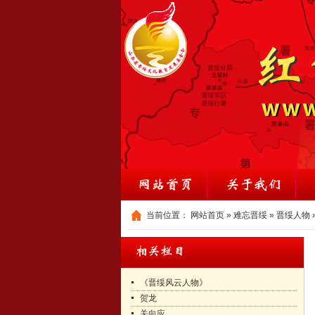
当前位置：
网站首页
»
难忘晋绥
»
晋绥人物
《晋绥风云人物》
贺龙
关向应