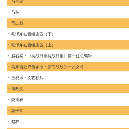
马平定
马林
于占彪
毛泽东在晋绥边区（下）
毛泽东在晋绥边区（上）
赵石宾：《抗战日报抗战日报》第一任总编辑
马来西亚归侨廖冰：新闻战线的一员女将
王易风：文艺标兵
谭政文
龚逢春
龚子荣
赵林