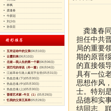
林枫
龚逢春
牛荫冠
刘少白
孙良臣
龚逢春同志
担任中共
局的重要
五卅运动中的父亲
(06月10日)
期的原晋
云霞归来
(06月10日)
北坡---我人生的第一个家
(06月06日)
的直接领
泥巴坨的传说（外一篇）
(06月04日)
具有一位
江姐革命引路人戴克宇去世
(05月31日)
热血忠魂 (下)
(05月30日)
思想作风
热血忠魂 (中)
(05月30日)
热血忠魂 (上)
(05月30日)
士。特别
晋绥艺术家--牛文（1）
(05月29日)
品德和实
忆我的父亲王其祥
(05月28日)
结同志、