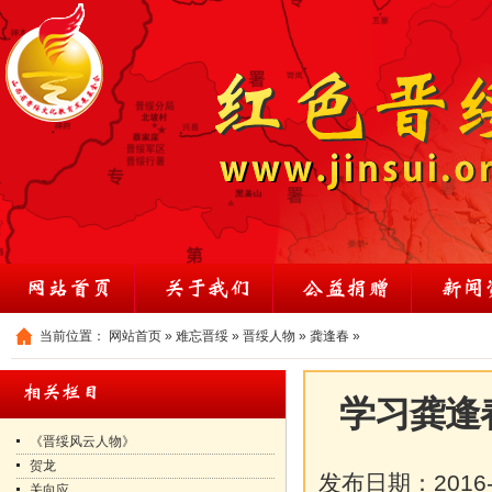
当前位置：
网站首页
»
难忘晋绥
»
晋绥人物
»
龚逢春
»
学习龚逢
《晋绥风云人物》
贺龙
发布日期：
2016
关向应