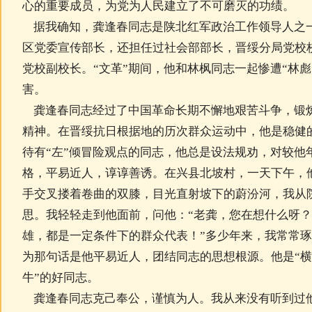
心的重要成员，为党为人民建立了不可磨灭的功绩。
据我确知，龚逢春同志是陕北红军政治工作领导人之
区党委宣传部长，还担任过社会部部长，晋绥分局党校校
党校副校长。“文革”期间，他和林枫同志一起惨遭“林彪
害。
龚逢春同志经过了中国革命长期不懈地艰苦斗争，锻
精神。在晋绥抗日根据地的历次群众运动中，他是稳健的
待有“左”倾冒险观点的同志，他总是设法规劝，对较他
格，平易近人，谆谆善诱。在兴县北坡村，一天下午，
手交叉搂着卷曲的双膝，目光直射坡下的蔚汾河，我从
思。我轻轻走到他面前，问他：“老龚，您在想什么呀？
雄，都是一定条件下的群众代表！”多少年来，我常常
为那句话是他平易近人，团结同志的思想根源。他是“
牛”的好同志。
龚逢春同志克己奉公，谨慎为人。我从来没有听到过