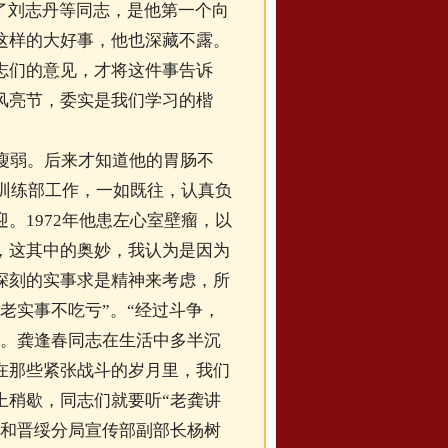
了刘志丹等同志，是他第一个向
这样的大好事，他也深藏不露。
志们的意见，才将这件事告诉
风亮节，委实是我们学习的楷
瘦弱。后来才知道他的胃肠不
校训练部工作，一如既往，认真负
。1972年他患左心室壁瘤，以
，这其中的奥妙，我认为是因为
深刻的实事求是精神来考虑，所
老实事不吃亏”。“经过斗争，
恒。龚逢春同志在生活中多半沉
在那些紧张战斗的岁月里，我们
上稍歇，同志们就要听“老龚讲
我和晋绥分局宣传部副部长杨树