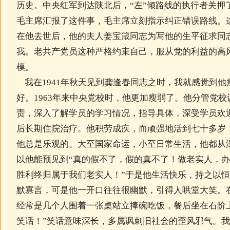
历史。中央红军到达陕北后，“左”倾路线的执行者关押
毛主席汇报了这件事，毛主席立刻指示纠正错误路线。
在他去世后，他的夫人姜宝箴同志为写他的生平征求同
我。老共产党员这种严格约束自己，服从党的利益的高
模。
我在1941年秋天见到龚逢春同志之时，我就感觉到他
好。1963年来中央党校时，他更加瘦弱了。他分管党
责，深入了解学员的学习情况，指导具体，深受学员欢迎
后长期住院治疗。他积劳成疾，而顽强地活到七十多岁
他总是乐观的。大至国家命运，小至日常生活，他都从
以他能预见到“真的假不了，假的真不了！做老实人，办
胜利终归属于我们老实人！”于是他生活快乐，持之以
默寡言，可是他一开口往往很幽默，引得人哄堂大笑。
经常是几个人围着一张桌站立捧碗吃饭，餐后坐在石阶
笑话！”笑话意味深长，多属讽刺旧社会的歪风邪气。