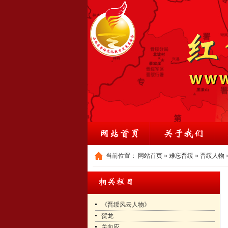
当前位置：
网站首页
»
难忘晋绥
»
晋绥人物
《晋绥风云人物》
贺龙
关向应