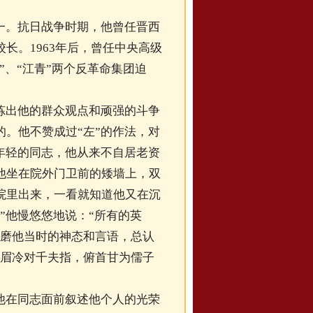
一。抗日战争时期，他曾任晋西
长。1963年后，曾任中央高级
”、“江青”两个反革命集团迫
炼出他的群众观点和顽强的斗争
。他不赞成过“左”的作法，对
年轻的同志，他从来不自居老资
他坐在院外门卫前的矮墙上，双
院里出来，一看就知道他又在沉
”他慢悠悠地说：“所有的英
琢磨他当时的神态和言语，总认
横眉冷对千夫指，俯首甘为儒子
他在同志面前叙述他个人的光荣