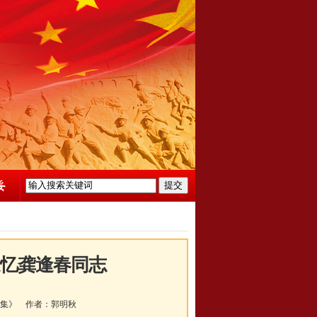
追忆龚逢春同志
集》
作者：
郭明秋