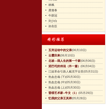
林枫
龚逢春
牛荫冠
刘少白
孙良臣
五卅运动中的父亲
(06月10日)
云霞归来
(06月10日)
北坡---我人生的第一个家
(06月06日)
泥巴坨的传说（外一篇）
(06月04日)
江姐革命引路人戴克宇去世
(05月31日)
热血忠魂 (下)
(05月30日)
热血忠魂 (中)
(05月30日)
热血忠魂 (上)
(05月30日)
晋绥艺术家--牛文（1）
(05月29日)
忆我的父亲王其祥
(05月28日)