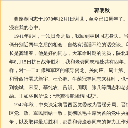
郭明秋
龚逢春同志于1978年12月l日谢世，至今已12周年
浸在我的心中。
1941年9月，一次日食之后，我回到林枫同志身边。
俩分别近两年之后的相会，自然有滔滔不绝的话交谈。
长是龚逢春，他是好的同志，大革命时期的党员，陕北老红
年8月15日抗日战争胜利，我和老龚同志相处共有四年
样，对“一二0”师和军区的领导贺龙、关向应、周士第
和晋西行署武新宇、杜心源、牛荫冠等同志来往时，也
到饶斌、宋应、慕纯农、吕韻、周颐、张凡等同志和老
融。正如林枫所说：“老龚很能团结同志”。
1942年秋，中央决定将晋西区党委改为晋绥分局。晋
区党、政、军民团结一致，贯彻以毛主席为首的党中央
争，以及取得最后胜利，都是和龚逢春同志的努力工作