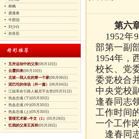
林枫
龚逢春
牛荫冠
第六章
刘少白
孙良臣
1952
部第一副
1954年
五卅运动中的父亲
(06月10日)
校长、党委
云霞归来
(06月10日)
委党校合并
北坡---我人生的第一个家
(06月06日)
泥巴坨的传说（外一篇）
(06月04日)
中央党校
江姐革命引路人戴克宇去世
(05月31日)
热血忠魂 (下)
(05月30日)
逢春同志
热血忠魂 (中)
(05月30日)
工作时间
热血忠魂 (上)
(05月30日)
晋绥艺术家--牛文（1）
(05月29日)
一个工作
忆我的父亲王其祥
(05月28日)
逢春同志