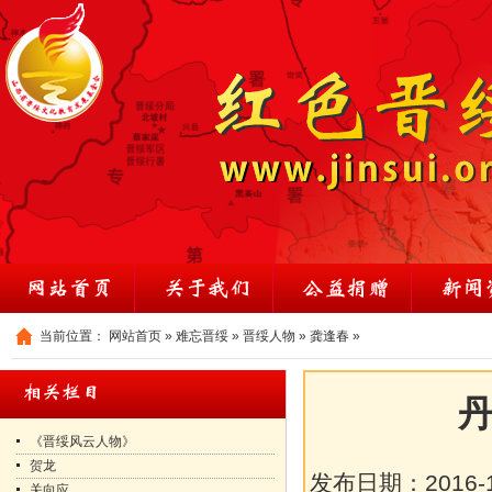
当前位置：
网站首页
»
难忘晋绥
»
晋绥人物
»
龚逢春
»
丹
《晋绥风云人物》
贺龙
发布日期：
2016-
关向应