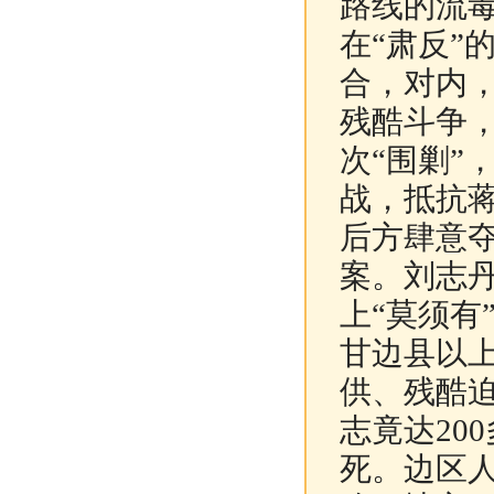
路线的流
在“肃反”
合，对内
残酷斗争
次“围剿”
战，抵抗蒋
后方肆意
案。刘志
上“莫须有
甘边县以
供、残酷
志竟达20
死。边区