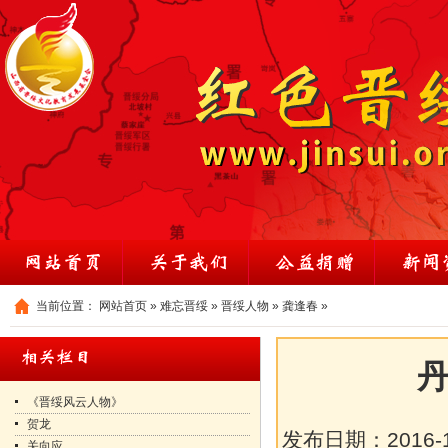
当前位置：
网站首页
»
难忘晋绥
»
晋绥人物
»
龚逢春
»
丹
《晋绥风云人物》
贺龙
发布日期：
2016-
关向应