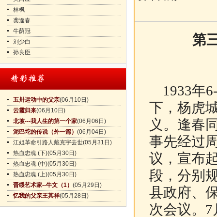
林枫
龚逢春
牛荫冠
第三
刘少白
孙良臣
1933年
五卅运动中的父亲
(06月10日)
下，杨虎
云霞归来
(06月10日)
义。逢春
北坡---我人生的第一个家
(06月06日)
泥巴坨的传说（外一篇）
(06月04日)
事先经过
江姐革命引路人戴克宇去世
(05月31日)
热血忠魂 (下)
(05月30日)
议，宣布
热血忠魂 (中)
(05月30日)
段，分别
热血忠魂 (上)
(05月30日)
晋绥艺术家--牛文（1）
(05月29日)
县政府、
忆我的父亲王其祥
(05月28日)
次会议。7