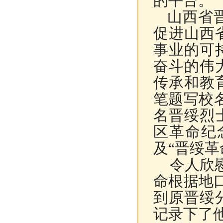
的平台。
山西省晋
促进山西
事业的可
奋斗的伟
传承和教
笔题写校
名晋绥烈
区革命纪
及
“
晋绥革
令人欣慰
命根据地
到原晋绥
记录下了