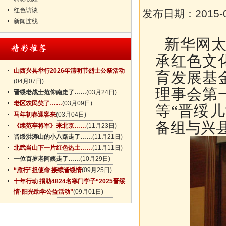
红色访谈
发布日期：
2015-
新闻连线
新华网太原
承红色文
山西兴县举行2026年清明节烈士公祭活动
育发展基
(04月07日)
理事会第
晋绥老战士范仰南走了……
(03月24日)
老区农民笑了……
(03月09日)
等
“
晋绥儿
马年初春迎客来
(03月04日)
备组与兴
《续范亭将军》来北京……
(11月23日)
晋绥洪涛山的小八路走了……
(11月21日)
北武当山下一片红色热土……
(11月11日)
一位百岁老阿姨走了……
(10月29日)
“雁行”担使命 接续晋绥情
(09月25日)
十年行动 捐助4824名寒门学子“2025晋绥
情·阳光助学公益活动”
(09月01日)