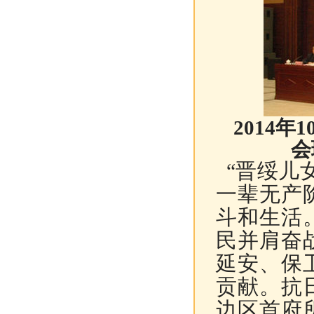
2014
会
“
晋绥儿
一辈无产
斗和生活
民并肩奋
延安、保
贡献。抗
边区首府所