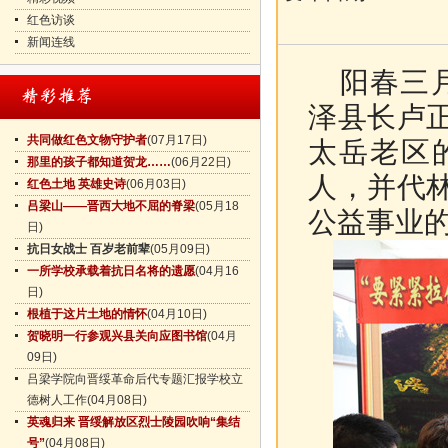
红色访谈
新闻连线
阳春三月
泽县长卢
共同做红色文物守护者
(07月17日)
太岳老区
那里的孩子都知道贺龙……
(06月22日)
人，并代
红色土地 英雄史诗
(06月03日)
吕梁山——晋西大地不屈的脊梁
(05月18
公益事业
日)
抗日女战士 百岁老前辈
(05月09日)
一所学校承载着抗日名将的遗愿
(04月16
日)
根植于这片土地的情怀
(04月10日)
贺晓明一行参观兴县关向应图书馆
(04月
09日)
吕梁学院向晋绥革命后代专题汇报学校立
德树人工作
(04月08日)
英魂归来 晋绥解放区烈士陵园吹响“集结
号”
(04月08日)