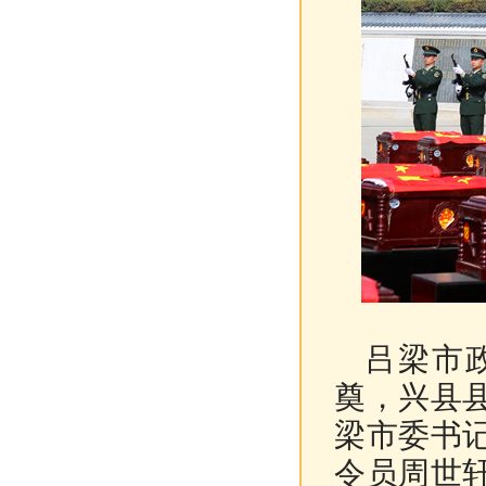
吕梁市政
奠，兴县
梁市委书
令员周世