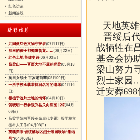
红色访谈
新闻连线
天地英雄
晋绥后代
共同做红色文物守护者
(07月17日)
战牺牲在
那里的孩子都知道贺龙……
(06月22日)
基金会协
红色土地 英雄史诗
(06月03日)
吕梁山——晋西大地不屈的脊梁
(05月18
梁山努力
日)
烈士家园
抗日女战士 百岁老前辈
(05月09日)
一所学校承载着抗日名将的遗愿
(04月16
迁安葬69
日)
根植于这片土地的情怀
(04月10日)
贺晓明一行参观兴县关向应图书馆
(04月
09日)
吕梁学院向晋绥革命后代专题汇报学校立
德树人工作
(04月08日)
英魂归来 晋绥解放区烈士陵园吹响“集结
号”
(04月08日)