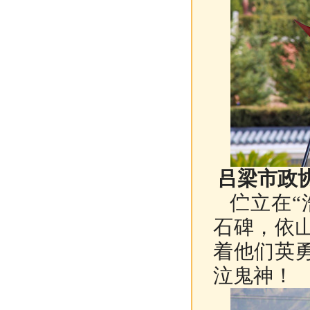
吕梁市政
伫立在“
石碑，依
着他们英
泣鬼神！