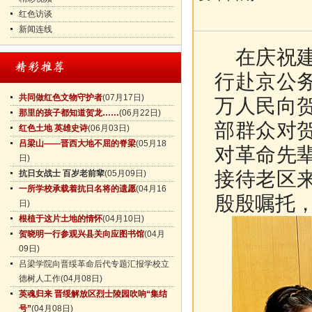
红色访谈
新闻连线
在庆祝建
行赴京公
共同做红色文物守护者
(07月17日)
万人民向
那里的孩子都知道贺龙……
(06月22日)
部群众对
红色土地 英雄史诗
(06月03日)
吕梁山——晋西大地不屈的脊梁
(05月18
对革命先
日)
接待老区
抗日女战士 百岁老前辈
(05月09日)
一所学校承载着抗日名将的遗愿
(04月16
殷殷嘱托
日)
根植于这片土地的情怀
(04月10日)
贺晓明一行参观兴县关向应图书馆
(04月
09日)
吕梁学院向晋绥革命后代专题汇报学校立
德树人工作
(04月08日)
英魂归来 晋绥解放区烈士陵园吹响“集结
号”
(04月08日)