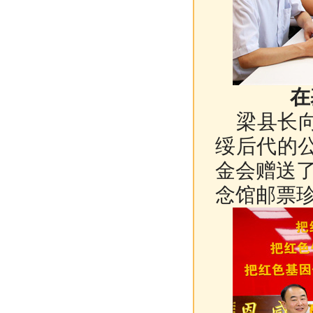
在
梁县长向
绥后代的
金会赠送
念馆邮票