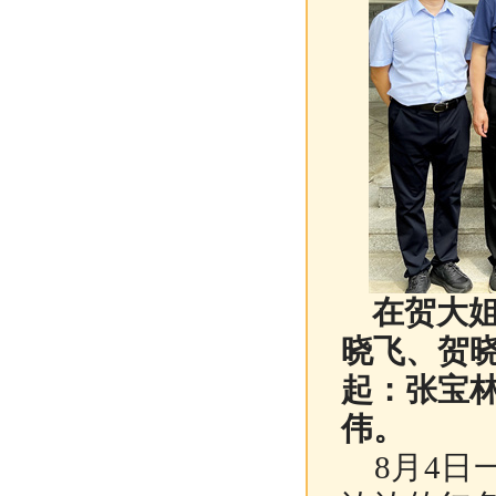
在贺大姐
晓飞、贺
起：张宝
伟。
8月4日