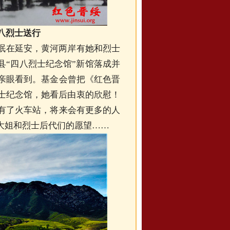
八烈士送行
眠在延安，黄河两岸有她和烈士
县“四八烈士纪念馆”新馆落成并
能亲眼看到。基金会曾把《红色晋
士纪念馆，她看后由衷的欣慰！
下有了火车站，将来会有更多的人
大姐和烈士后代们的愿望……