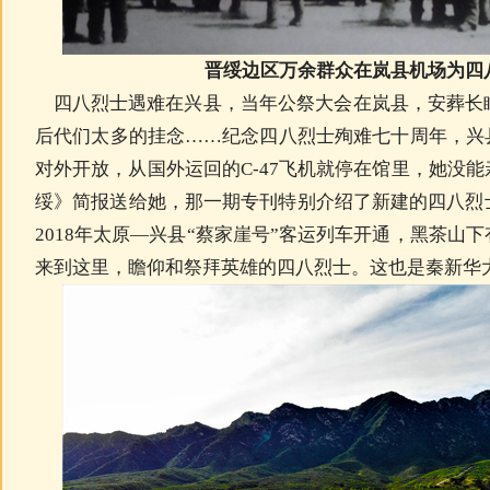
晋绥边区万余群众在岚县机场为四
四八烈士遇难在兴县，当年公祭大会在岚县，安葬长
后代们太多的挂念……纪念四八烈士殉难七十周年，兴
对外开放，从国外运回的C-47飞机就停在馆里，她没
绥》简报送给她，那一期专刊特别介绍了新建的四八烈
2018年太原—兴县“蔡家崖号”客运列车开通，黑茶山
来到这里，瞻仰和祭拜英雄的四八烈士。这也是秦新华