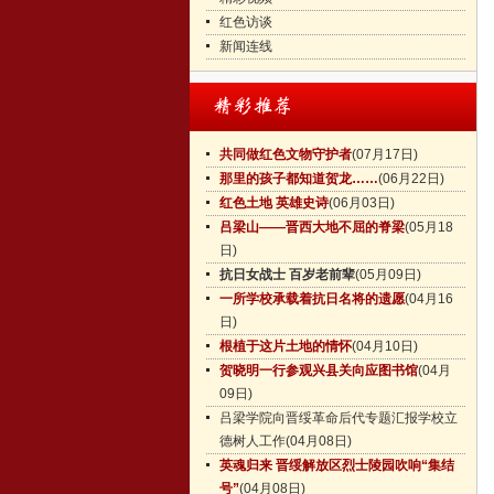
红色访谈
新闻连线
共同做红色文物守护者
(07月17日)
那里的孩子都知道贺龙……
(06月22日)
红色土地 英雄史诗
(06月03日)
吕梁山——晋西大地不屈的脊梁
(05月18
日)
抗日女战士 百岁老前辈
(05月09日)
一所学校承载着抗日名将的遗愿
(04月16
日)
根植于这片土地的情怀
(04月10日)
贺晓明一行参观兴县关向应图书馆
(04月
09日)
吕梁学院向晋绥革命后代专题汇报学校立
德树人工作
(04月08日)
英魂归来 晋绥解放区烈士陵园吹响“集结
号”
(04月08日)