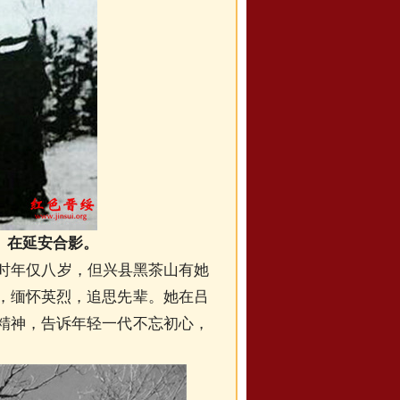
）在延安合影。
难时年仅八岁，但兴县黑茶山有她
，缅怀英烈，追思先辈。她在吕
精神，告诉年轻一代不忘初心，