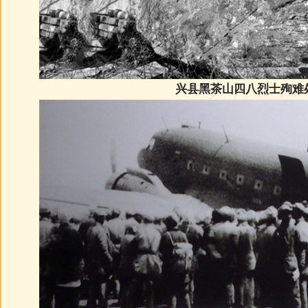
兴县黑茶山四八烈士殉难