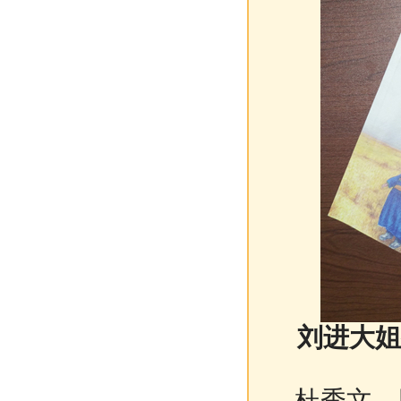
刘进大姐
杜秀文、