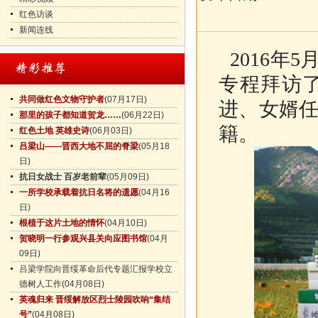
红色访谈
新闻连线
2016年
专程拜访
共同做红色文物守护者
(07月17日)
进、女婿
那里的孩子都知道贺龙……
(06月22日)
籍。
红色土地 英雄史诗
(06月03日)
吕梁山——晋西大地不屈的脊梁
(05月18
日)
抗日女战士 百岁老前辈
(05月09日)
一所学校承载着抗日名将的遗愿
(04月16
日)
根植于这片土地的情怀
(04月10日)
贺晓明一行参观兴县关向应图书馆
(04月
09日)
吕梁学院向晋绥革命后代专题汇报学校立
德树人工作
(04月08日)
英魂归来 晋绥解放区烈士陵园吹响“集结
号”
(04月08日)