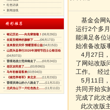
红色访谈
新闻连线
基金会网站
运行2个多
铭记历史——向先辈致敬！
(06月29日)
能满足各位
在延安精神的旗帜下 ……
(06月17日)
始准备改版
送来殷切关怀 情暖晋绥公益
(04月15日)
山西兴县举行2026年清明节烈士公祭活动
4月27日
(04月07日)
晋绥老战士范仰南走了……
(03月24日)
了网站改版
老区农民笑了……
(03月09日)
工作。
经过
马年初春迎客来
(03月04日)
《续范亭将军》来北京……
(11月23日)
5月11日
晋绥洪涛山的小八路走了……
(11月21日)
共同开始实
北武当山下一片红色热土……
(11月11日)
完成了此次
此次改版主