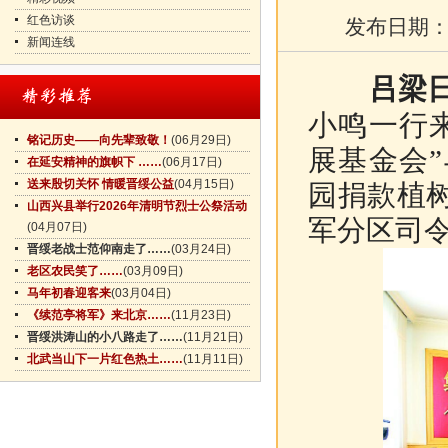
红色访谈
发布日期
新闻连线
吕梁
小鸣一行
铭记历史——向先辈致敬！
(06月29日)
展基金会
在延安精神的旗帜下 ……
(06月17日)
送来殷切关怀 情暖晋绥公益
(04月15日)
园捐款植
山西兴县举行2026年清明节烈士公祭活动
军分区司
(04月07日)
晋绥老战士范仰南走了……
(03月24日)
老区农民笑了……
(03月09日)
马年初春迎客来
(03月04日)
《续范亭将军》来北京……
(11月23日)
晋绥洪涛山的小八路走了……
(11月21日)
北武当山下一片红色热土……
(11月11日)