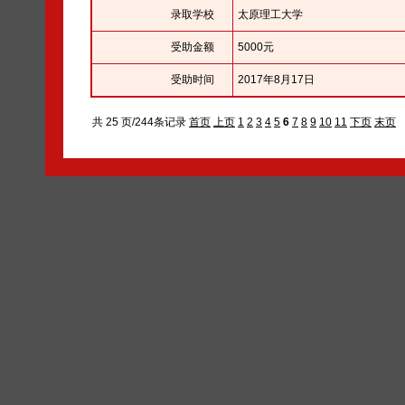
录取学校
太原理工大学
受助金额
5000元
受助时间
2017年8月17日
共 25 页/244条记录
首页
上页
1
2
3
4
5
6
7
8
9
10
11
下页
末页